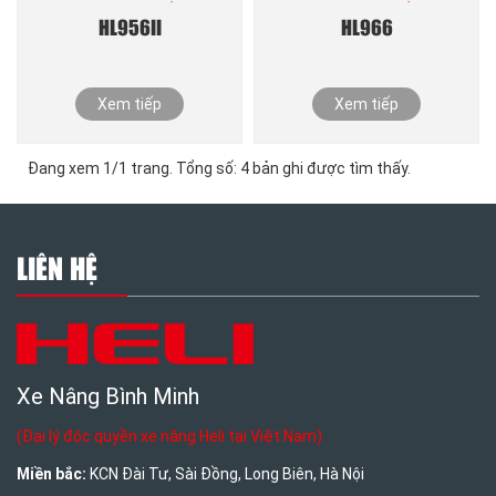
HL956II
HL966
Xem tiếp
Xem tiếp
Đang xem 1/1 trang. Tổng số: 4 bản ghi được tìm thấy.
LIÊN HỆ
Xe Nâng Bình Minh
(Đại lý độc quyền xe nâng Heli tại Việt Nam)
Miền bắc:
KCN Đài Tư, Sài Đồng, Long Biên, Hà Nội