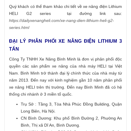
Quý khách có thể tham khảo chi tiết về xe nâng điện Lithium
HELI G2 series tại đường link sau:
https://dailyxenangheli.com/xe-nang-dien-lithium-heli-g2-
series.html
ĐẠI LÝ PHÂN PHỐI XE NÂNG ĐIỆN LITHIUM 3
TẤN
Công Ty TNHH Xe Nâng Bình Minh là đơn vị phân phối độc
quyền các sản phẩm xe nâng của nhà máy HELI tại Việt
Nam. Bình Minh trở thành đại lý chính thức của nhà máy từ
năm 2013. Đến nay với kinh nghiệm gần 10 năm phân phối
xe nâng HELI trên thị trường. Đến nay Bình Minh đã có hệ
thống chi nhánh ở 3 miền tổ quốc.
Trụ Sở : Tầng 3, Tòa Nhà Phúc Đồng Building, Quận
Long Biên, Hà Nội.
CN Bình Dương: Khu phố Bình Đường 2, Phường An
Bình, Thị xã Dĩ An, Bình Dương.