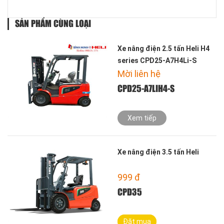
SẢN PHẨM CÙNG LOẠI
Xe nâng điện 2.5 tấn Heli H4
series CPD25-A7H4Li-S
Mời liên hệ
CPD25-A7LIH4-S
Xem tiếp
Xe nâng điện 3.5 tấn Heli
999
đ
CPD35
Đặt mua