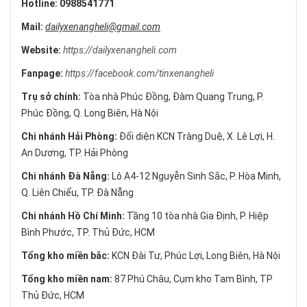
Hotline:
0988541771
Mail:
dailyxenangheli@gmail.com
Website:
https://dailyxenangheli.com
Fanpage:
https://facebook.com/tinxenangheli
Trụ sở chính:
Tòa nhà Phúc Đồng, Đàm Quang Trung, P.
Phúc Đồng, Q. Long Biên, Hà Nội
Chi nhánh Hải Phòng:
Đối diện KCN Tràng Duệ, X. Lê Lợi, H.
An Dương, TP. Hải Phòng
Chi nhánh Đà Nẵng:
Lô A4-12 Nguyễn Sinh Sắc, P. Hòa Minh,
Q. Liên Chiểu, TP. Đà Nẵng
Chi nhánh Hồ Chí Minh:
Tầng 10 tòa nhà Gia Định, P. Hiệp
Bình Phước, TP. Thủ Đức, HCM
Tổng kho miền bắc:
KCN Đài Tư, Phúc Lợi, Long Biên, Hà Nội
Tổng kho miền nam:
87 Phú Châu, Cụm kho Tam Bình, TP
Thủ Đức, HCM