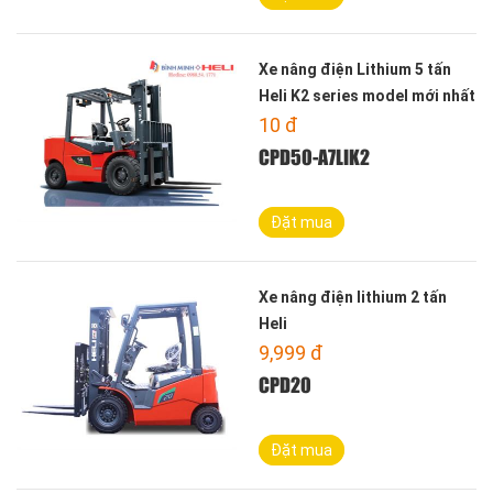
Xe nâng điện Lithium 5 tấn
Heli K2 series model mới nhất
10
đ
CPD50-A7LIK2
Đặt mua
Xe nâng điện lithium 2 tấn
Heli
9,999
đ
CPD20
Đặt mua