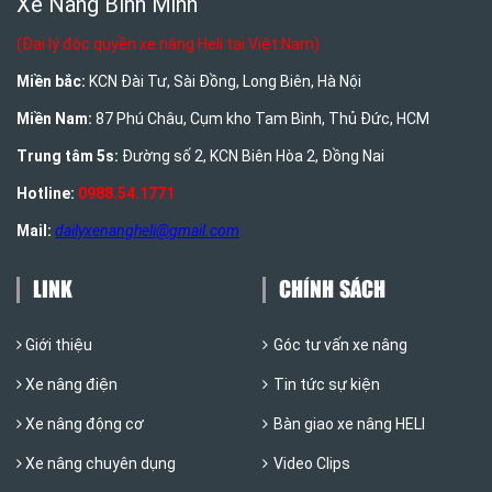
Xe Nâng Bình Minh
(Đại lý độc quyền xe nâng Heli tại Việt Nam)
Miền bắc:
KCN Đài Tư, Sài Đồng, Long Biên, Hà Nội
Miền Nam:
87 Phú Châu, Cụm kho Tam Bình, Thủ Đức, HCM
Trung tâm 5s:
Đường số 2, KCN Biên Hòa 2, Đồng Nai
Hotline:
0988.54.1771
Mail:
dailyxenangheli@gmail.com
LINK
CHÍNH SÁCH
Giới thiệu
Góc tư vấn xe nâng
Xe nâng điện
Tin tức sự kiện
Xe nâng động cơ
Bàn giao xe nâng HELI
Xe nâng chuyên dụng
Video Clips