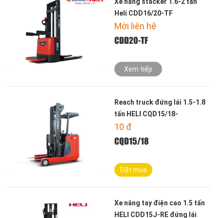
Xe nâng stacker 1.6-2 tấn
Heli CDD16/20-TF
Mời liên hệ
CDD20-TF
Xem tiếp
Reach truck đứng lái 1.5-1.8
tấn HELI CQD15/18-
A2RQLIQ2-M
10
đ
CQD15/18
Đặt mua
Xe nâng tay điện cao 1.5 tấn
HELI CDD15J-RE đứng lái