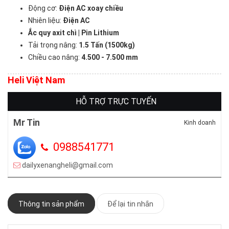
Động cơ:
Điện AC xoay chiều
Nhiên liệu:
Điện AC
Ắc quy axit chì | Pin Lithium
Tải trọng nâng:
1
.
5 Tấn (1500kg)
Chiều cao nâng:
4.500
- 7.500
mm
Heli Việt Nam
HỖ TRỢ TRỰC TUYẾN
Mr Tin
Kinh doanh
0988541771
dailyxenangheli@gmail.com
Thông tin sản phẩm
Để lại tin nhắn