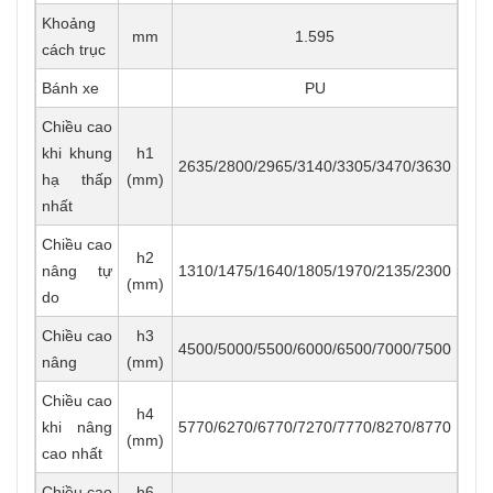
Khoảng
mm
1.595
cách trục
Bánh xe
PU
Chiều cao
khi khung
h1
2635/2800/2965/3140/3305/3470/3630
hạ thấp
(mm)
nhất
Chiều cao
h2
nâng tự
1310/1475/1640/1805/1970/2135/2300
(mm)
do
Chiều cao
h3
4500/5000/5500/6000/6500/7000/7500
nâng
(mm)
Chiều cao
h4
khi nâng
5770/6270/6770/7270/7770/8270/8770
(mm)
cao nhất
Chiều cao
h6