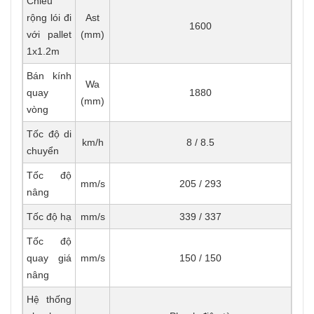
Chiều
rộng lói đi
Ast
1600
với pallet
(mm)
1x1.2m
Bán kính
Wa
quay
1880
(mm)
vòng
Tốc độ di
km/h
8 / 8.5
chuyển
Tốc độ
mm/s
205 / 293
nâng
Tốc độ hạ
mm/s
339 / 337
Tốc độ
quay giá
mm/s
150 / 150
nâng
Hệ thống