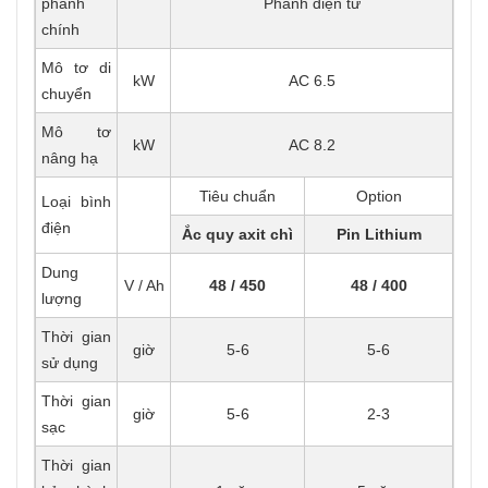
phanh
Phanh điện từ
chính
Mô tơ di
kW
AC 6.5
chuyển
Mô tơ
kW
AC 8.2
nâng hạ
Tiêu chuẩn
Option
Loại bình
điện
Ắc quy axit chì
Pin Lithium
Dung
V / Ah
48 / 450
48 / 400
lượng
Thời gian
giờ
5-6
5-6
sử dụng
Thời gian
giờ
5-6
2-3
sạc
Thời gian