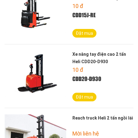
10
đ
CDD15J-RE
Đặt mua
Xe nâng tay điện cao 2 tấn
Heli CDD20-D930
10
đ
CDD20-D930
Đặt mua
Reach truck Heli 2 tấn ngồi lái
Mời liên hệ