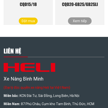
CQD15/18
CQD20-GB2S/GB2SLI
Đặt mua
Xem tiếp
LIÊN HỆ
Xe Nâng Bình Minh
(Đại lý độc quyền xe nâng Heli tại Việt Nam)
Miền bắc:
KCN Đài Tư, Sài Đồng, Long Biên, Hà Nội
Miền Nam:
87 Phú Châu, Cụm kho Tam Bình, Thủ Đức, HCM