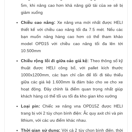
5m, khi nâng cao hơn khả năng giữ tải của xe sẽ bị
giảm xuống
Chiều cao nâng:
Xe nâng vna mới nhất được HELI
thiết kế với chiều cao nâng tối đa 7.5 mét. Nếu các
bạn muốn nâng hàng cao hơn có thể tham khảo
model OPD15 với chiều cao nâng tối đa lên tới
10.500mm
Chiều rộng lối đi giữa các giá kệ:
Theo thông số kỹ
thuật được HELI công bố, với pallet kích thước
1000x1200mm, các bạn chỉ cần để lối đi tiêu thiểu
giữa các giá kệ 1.600mm là đảm bảo cho xe cho xe
hoạt động. Đây chỉnh là điểm quan trọng nhất giúp
khách hàng có thể tối ưu tối đa kho gian kho xưởng
Loại pin:
Chiếc xe nâng vna OPD15Z được HELI
trang bị với 2 tùy chọn bình điện: Ắc quy axit chì và pin
lithium, với các ưu điểm khác nhau.
Thời gian sử dụng:
Với cả 2 tùy chọn bình điện, thời