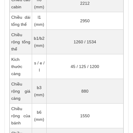
2212
cabin
(mm)
Chiều dài
l1
2950
tổng thể
(mm)
Chiều
b1/b2
rộng tổng
1260 / 1534
(mm)
thể
Kích
s / e /
thước
45 / 125 / 1200
l
càng
Chiều
b3
rộng giá
880
(mm)
càng
Chiều
b6
rộng của
1550
(mm)
bánh