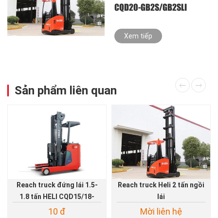
CQD20-GB2S/GB2SLI
Xem tiếp
Sản phẩm liên quan
Reach truck đứng lái 1.5-
Reach truck Heli 2 tấn ngồi
1.8 tấn HELI CQD15/18-
lái
A2RQLIQ2-M
10
đ
Mời liên hệ